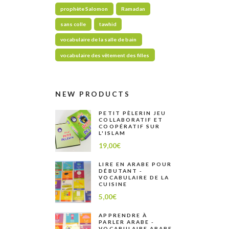
prophète Salomon
Ramadan
sans colle
tawhid
vocabulaire de la salle de bain
vocabulaire des vêtement des filles
NEW PRODUCTS
PETIT PÈLERIN JEU
COLLABORATIF ET
COOPÉRATIF SUR
L'ISLAM
19,00
€
LIRE EN ARABE POUR
DÉBUTANT -
VOCABULAIRE DE LA
CUISINE
5,00
€
APPRENDRE À
PARLER ARABE -
VOCABULAIRE ARABE