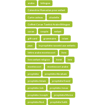
arabe
bilingue
Calendrier Ramadan pour enfant
Carte cadeau
citadelle
Coffret Coran Tawhid Arabe Bilingue
coran
couple
enfant
gift card
grammaire
islam
jeux
le prophète raconté aux enfants
lettre arabe montessori
livre
livre enfant religion
livret
lvre
montessori
montessori arabe
prophète
prophète Abraham
prophète Adam
prophète David
prophète Job
prophète Jonas
prophète Joseph
prophète Moise
prophète Noé
prophète Salih