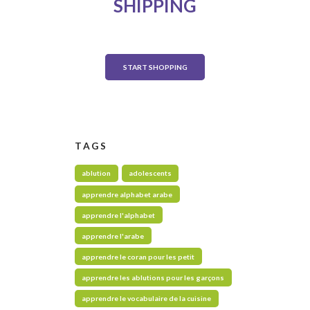
SHIPPING
on any order over $500
START SHOPPING
TAGS
ablution
adolescents
apprendre alphabet arabe
apprendre l'alphabet
apprendre l'arabe
apprendre le coran pour les petit
apprendre les ablutions pour les garçons
apprendre le vocabulaire de la cuisine