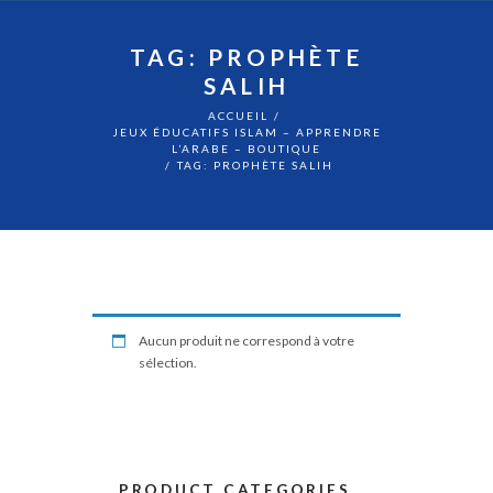
TAG: PROPHÈTE
SALIH
ACCUEIL
JEUX ÉDUCATIFS ISLAM – APPRENDRE
L’ARABE – BOUTIQUE
TAG: PROPHÈTE SALIH
Aucun produit ne correspond à votre
sélection.
PRODUCT CATEGORIES