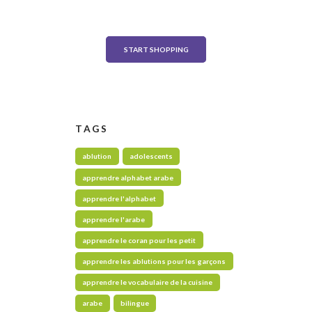
on any order over $500
START SHOPPING
TAGS
ablution
adolescents
apprendre alphabet arabe
apprendre l'alphabet
apprendre l'arabe
apprendre le coran pour les petit
apprendre les ablutions pour les garçons
apprendre le vocabulaire de la cuisine
arabe
bilingue