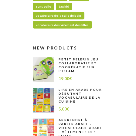
sans colle
tawhid
vocabulaire de la salle de bain
vocabulaire des vêtement des filles
NEW PRODUCTS
PETIT PÈLERIN JEU
COLLABORATIF ET
COOPÉRATIF SUR
L'ISLAM
19,00
€
LIRE EN ARABE POUR
DÉBUTANT -
VOCABULAIRE DE LA
CUISINE
5,00
€
APPRENDRE À
PARLER ARABE -
VOCABULAIRE ARABE
- VÊTEMENTS DES
FILLES