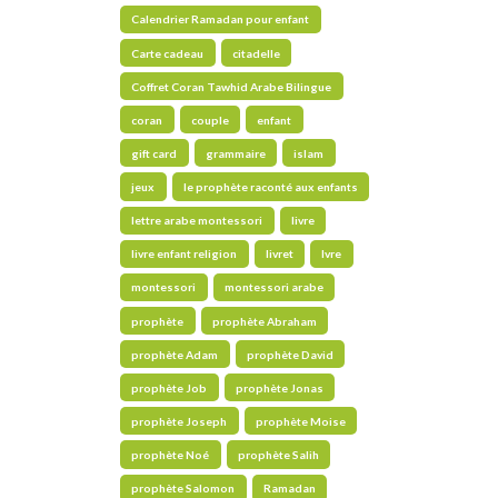
Calendrier Ramadan pour enfant
Carte cadeau
citadelle
Coffret Coran Tawhid Arabe Bilingue
coran
couple
enfant
gift card
grammaire
islam
jeux
le prophète raconté aux enfants
lettre arabe montessori
livre
livre enfant religion
livret
lvre
montessori
montessori arabe
prophète
prophète Abraham
prophète Adam
prophète David
prophète Job
prophète Jonas
prophète Joseph
prophète Moise
prophète Noé
prophète Salih
prophète Salomon
Ramadan