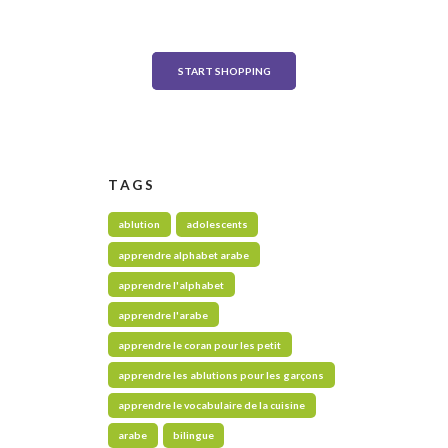
on any order over $500
START SHOPPING
TAGS
ablution
adolescents
apprendre alphabet arabe
apprendre l'alphabet
apprendre l'arabe
apprendre le coran pour les petit
apprendre les ablutions pour les garçons
apprendre le vocabulaire de la cuisine
arabe
bilingue