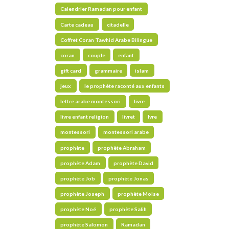
Calendrier Ramadan pour enfant
Carte cadeau
citadelle
Coffret Coran Tawhid Arabe Bilingue
coran
couple
enfant
gift card
grammaire
islam
jeux
le prophète raconté aux enfants
lettre arabe montessori
livre
livre enfant religion
livret
lvre
montessori
montessori arabe
prophète
prophète Abraham
prophète Adam
prophète David
prophète Job
prophète Jonas
prophète Joseph
prophète Moise
prophète Noé
prophète Salih
prophète Salomon
Ramadan