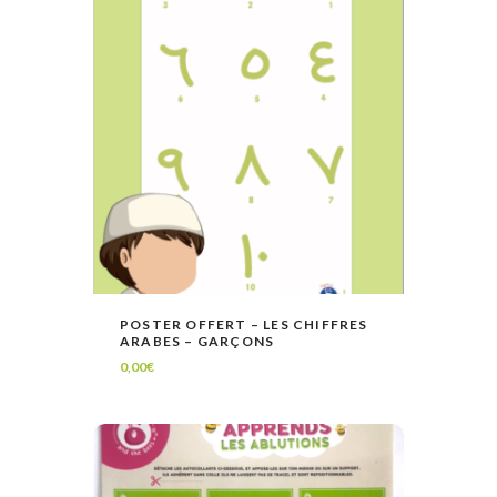
POSTER OFFERT – LES CHIFFRES
ARABES – GARÇONS
LIRE LA SUITE
VOIR
0,00
€