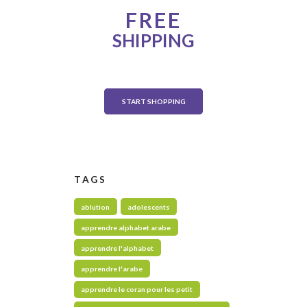
ONE WEEK ONLY!
FREE
SHIPPING
on any order over $500
START SHOPPING
TAGS
ablution
adolescents
apprendre alphabet arabe
apprendre l'alphabet
apprendre l'arabe
apprendre le coran pour les petit