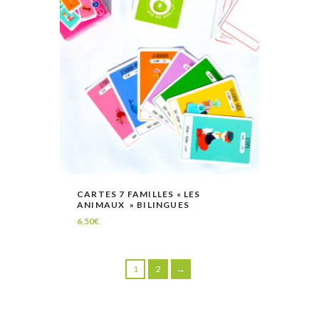
CARTES 7 FAMILLES « LES
ANIMAUX » BILINGUES
VOIR
AJOUTER AU PANIER
6,50
€
1
2
→