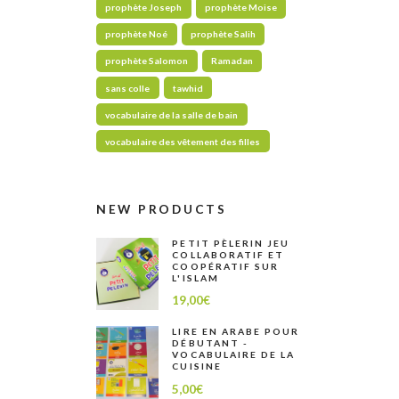
prophète Joseph
prophète Moise
prophète Noé
prophète Salih
prophète Salomon
Ramadan
sans colle
tawhid
vocabulaire de la salle de bain
vocabulaire des vêtement des filles
NEW PRODUCTS
PETIT PÈLERIN JEU
COLLABORATIF ET
COOPÉRATIF SUR
L'ISLAM
19,00
€
LIRE EN ARABE POUR
DÉBUTANT -
VOCABULAIRE DE LA
CUISINE
5,00
€