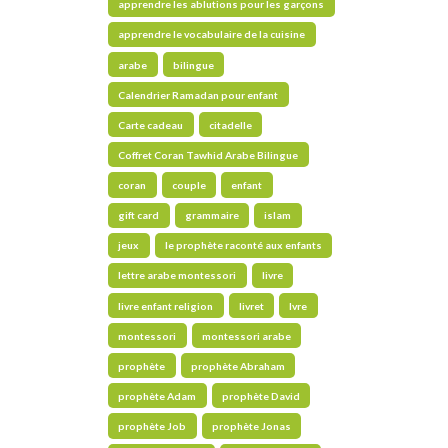
apprendre les ablutions pour les garçons
apprendre le vocabulaire de la cuisine
arabe
bilingue
Calendrier Ramadan pour enfant
Carte cadeau
citadelle
Coffret Coran Tawhid Arabe Bilingue
coran
couple
enfant
gift card
grammaire
islam
jeux
le prophète raconté aux enfants
lettre arabe montessori
livre
livre enfant religion
livret
lvre
montessori
montessori arabe
prophète
prophète Abraham
prophète Adam
prophète David
prophète Job
prophète Jonas