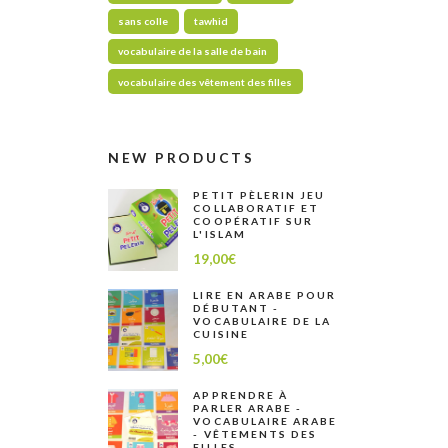
sans colle
tawhid
vocabulaire de la salle de bain
vocabulaire des vêtement des filles
NEW PRODUCTS
PETIT PÈLERIN JEU
COLLABORATIF ET
COOPÉRATIF SUR
L'ISLAM
19,00
€
LIRE EN ARABE POUR
DÉBUTANT -
VOCABULAIRE DE LA
CUISINE
5,00
€
APPRENDRE À
PARLER ARABE -
VOCABULAIRE ARABE
- VÊTEMENTS DES
FILLES