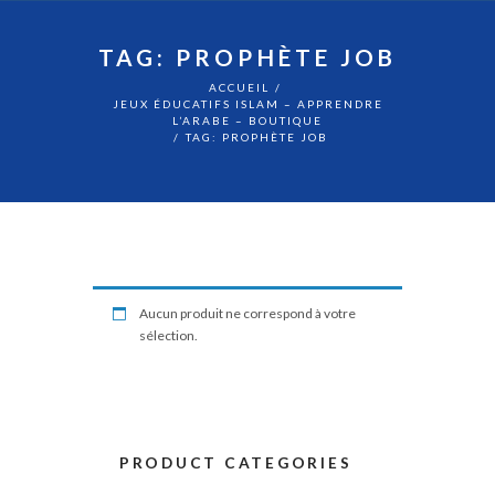
TAG: PROPHÈTE JOB
ACCUEIL
JEUX ÉDUCATIFS ISLAM – APPRENDRE
L’ARABE – BOUTIQUE
TAG: PROPHÈTE JOB
Aucun produit ne correspond à votre
sélection.
PRODUCT CATEGORIES