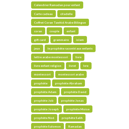
Calendrier Ramadan pour enfant
Carte cadeau
citadelle
Coffret Coran Tawhid Arabe Bilingue
coran
couple
enfant
gift card
grammaire
islam
jeux
le prophète raconté aux enfants
lettre arabe montessori
livre
livre enfant religion
livret
lvre
montessori
montessori arabe
prophète
prophète Abraham
prophète Adam
prophète David
prophète Job
prophète Jonas
prophète Joseph
prophète Moise
prophète Noé
prophète Salih
prophète Salomon
Ramadan