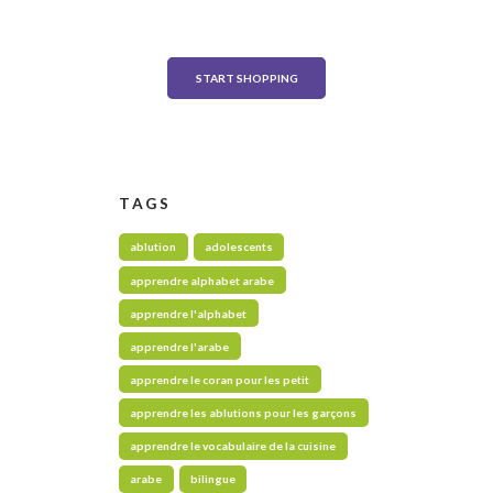
on any order over $500
START SHOPPING
TAGS
ablution
adolescents
apprendre alphabet arabe
apprendre l'alphabet
apprendre l'arabe
apprendre le coran pour les petit
apprendre les ablutions pour les garçons
apprendre le vocabulaire de la cuisine
arabe
bilingue