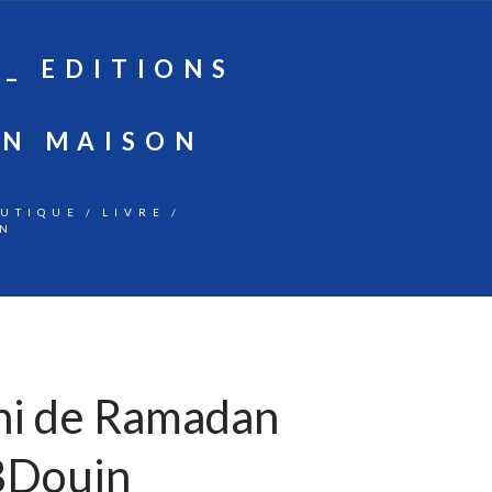
 _ EDITIONS
ON MAISON
OUTIQUE
LIVRE
IN
ni de Ramadan
 BDouin