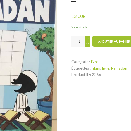
13,00
€
2 en stock
quantité
AJOUTER AU PANIER
de
Le
mois
Catégorie :
livre
béni
Étiquettes :
islam
,
livre
,
Ramadan
de
Product ID:
2266
Ramadan
_
Editions
BDouin