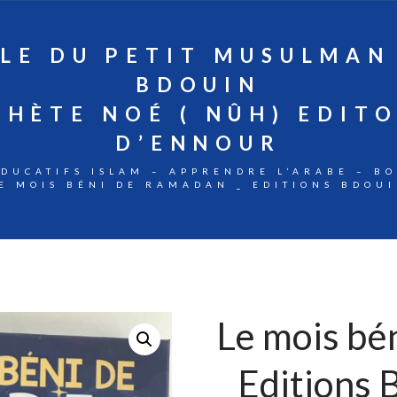
LE DU PETIT MUSULMAN
BDOUIN
PHÈTE NOÉ ( NÛH) EDIT
D’ENNOUR
ÉDUCATIFS ISLAM – APPRENDRE L’ARABE – B
E MOIS BÉNI DE RAMADAN _ EDITIONS BDOU
Le mois bé
_ Editions