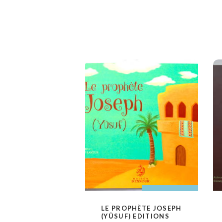
AJOUTER AU PANIER
AJOUTER AU
LE PROPHÈTE JOSEPH
VOIR
PANIER
(YÛSUF) EDITIONS