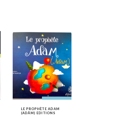
AJOUTER AU PANIER
AJOUTER AU
LE PROPHÈTE ADAM
VOIR
PANIER
(ADÂM) EDITIONS