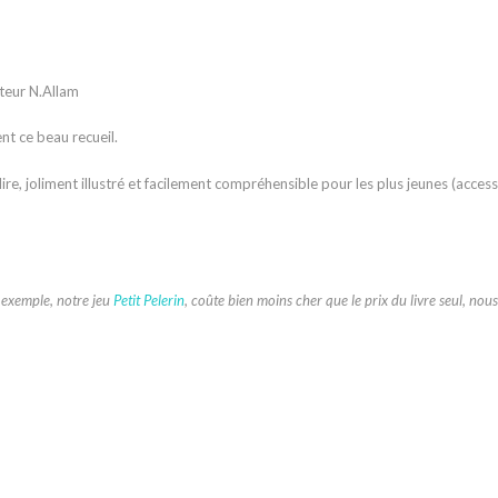
teur N.Allam
ent ce beau recueil.
lire, joliment illustré et facilement compréhensible pour les plus jeunes (acces
r exemple, notre jeu
Petit Pelerin
, coûte bien moins cher que le prix du livre seul, nou