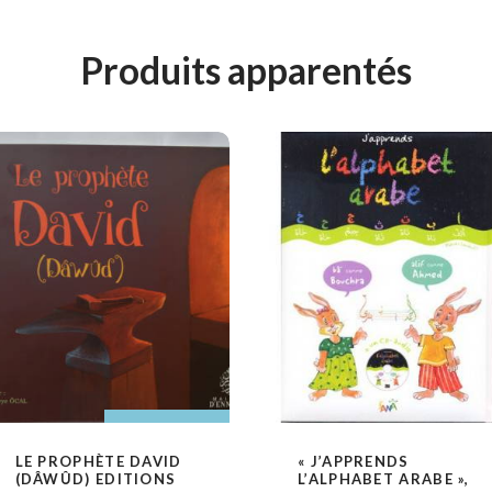
Produits apparentés
AJOUTER AU PANIER
AJOUTER AU
LE PROPHÈTE DAVID
« J’APPRENDS
VOIR
PANIER
LIRE LA SUITE
VOIR
(DÂWÛD) EDITIONS
L’ALPHABET ARABE »,