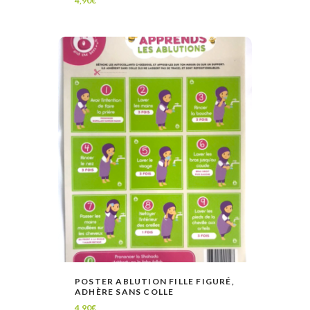
4,90
€
POSTER ABLUTION FILLE FIGURÉ,
ADHÈRE SANS COLLE
LIRE LA SUITE
VOIR
4,90
€