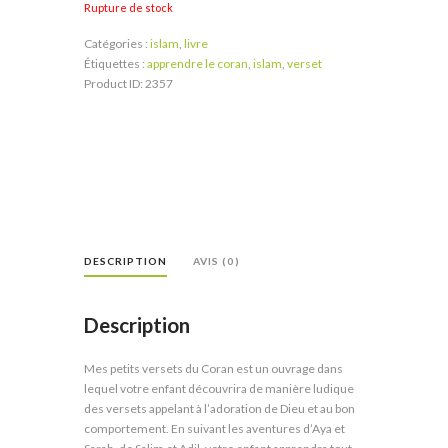
Rupture de stock
Catégories :
islam
,
livre
Étiquettes :
apprendre le coran
,
islam
,
verset
Product ID:
2357
DESCRIPTION
AVIS (0)
Description
Mes petits versets du Coran est un ouvrage dans
lequel votre enfant découvrira de manière ludique
des versets appelant à l’adoration de Dieu et au bon
comportement. En suivant les aventures d’Aya et