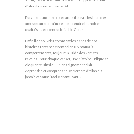
Sarah, de Salim et Adil, votre enfant apprendra tout
d’abord comment aimer Allah.
Puis, dans une seconde partie, il suivra les histoires
appelant au bien, afin de comprendre les nobles
qualités que promeut le Noble Coran.
Enfin il découvrira comment les héros de nos
histoires tentent de remédier aux mauvais
comportements, toujours à l’aide des versets
révélés. Pour chaque verset, une histoire ludique et
éloquente, ainsi qu’un enseignement clair.
Apprendre et comprendre les versets d’Allah n’a
jamais été aussi facile et amusant…