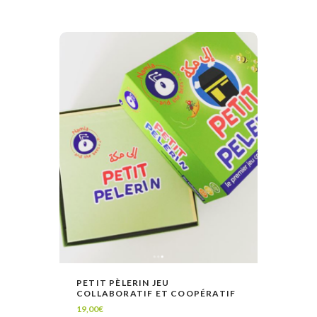
PETIT PÈLERIN JEU
COLLABORATIF ET COOPÉRATIF
LIRE LA SUITE
VOIR
SUR L’ISLAM
19,00
€